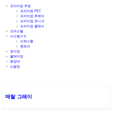
프리미엄 주방
프리미엄 PET
프리미엄 루체아
프리미엄 유니크
프리미엄 클래식
오피스텔
시스템가구
드레스룸
팬트리
장식장
붙박이장
화장대
신발장
메탈 그레이