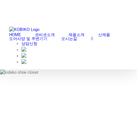
Skip
부엌가구, 붙박이가구 생산전문업체 코비코 - 생활 공간 창조의 미학 그 아름
to
content
다움을 지켜드립니다.
HOME
코비코소개
제품소개
신제품
도어사양 및 주변기기
오시는길
상담신청
SHOE CLOSET
신발장