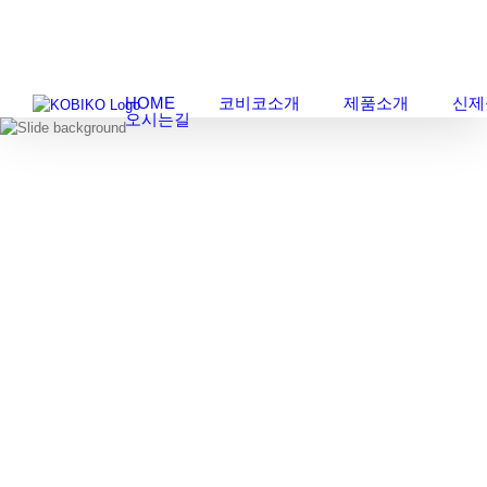
Skip
부엌가구, 붙박이가구 생산전문업체 코비코 - 생활 공간 창조의 미학 그 아름
to
content
다움을 지켜드립니다.
HOME
코비코소개
제품소개
신제
오시는길
코비코는 '해오름'이란 뜻입니다.
태고의 신비를 간직하며 생명력이 넘치고 그 오름의 실체를 알 
또한 오름은 "오르다"의 명사형으로 끊임없이 나아가는 진취정신
고객을 만족시키고자하는 고객만족 정신이 포함되어 있습니다.
코비코코리아는 건강과 행복이 공존하는 보다 나은 삶, 가치 있