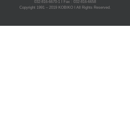
032-816-6670-1 I Fax : 032-816-6658
Copyright 1991 – 2019 KOBIKO I All Rights Reserved.