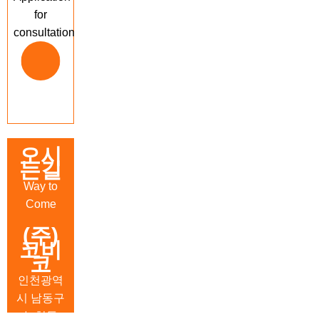
전9시~오
for
후1시
consultation
일요일 및
공휴일 휴
무
오시
는길
Way to
Come
(주)
코비
코
인천광역
시 남동구
논현동