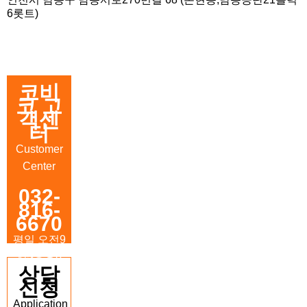
6롯트)
코비
코 고
객센
터
Customer
Center
032-
816-
6670
평일 오전9
시~오후6
상담
시
신청
토요일 오
Application