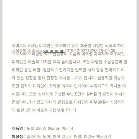
코비코의 A타입 디자인은 화사하고 맑고 깨끗한 다양한 색상의 하이
서울특별시 중곡동
sonomomo
2019-12-02T12:58:15+09:00
그로시와 오리엔탈 믹스 블랜딩의 고품격 내추럴 이미지가 어우러진
디자인은 예술적 가치를 더욱 높여줍니다. 또한 다양한 수납공간과 합
리적인 동선 배열, 첨단의 가전기기를 빌트인 시켜 항상 편리하고 여
유 있는 생활을 통해 진정한 가치를 느끼게 합니다. 실용적인 기능과
모던 감각의 디자인이 조화를 이루어 인테리어 부엌가구의 가치를 더
해줍니다. 또한 섬세하게 구성된 수납공간과 실버톤의 손잡이 매치가
돋보이며, 장식장도 하나의 콘셉트로 디자인하여 부엌에서 식당까지
의 토털 코디네이트를 가능하게 합니다.
제품명
: 노블 팰리스 (Noble Place)
특장점
: 슬라이딩 도어, 하이 그로시 패널, 최고급 액세서리