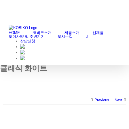
Skip
부엌가구, 붙박이가구 생산전문업체 코비코 - 생활 공간 창조의 미학 그 아름
to
content
다움을 지켜드립니다.
HOME
코비코소개
제품소개
신제품
도어사양 및 주변기기
오시는길
상담신청
클래식 화이트
Previous
Next